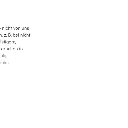
 nicht von uns
 z. B. bei nicht
istigem,
 erhalten in
ck;
cht.