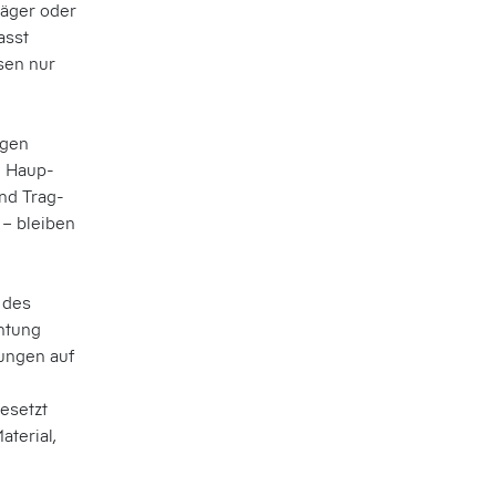
räger oder
asst
sen nur
ngen
e Haup­
und Trag­
 – bleiben
t des
htung
ungen auf
esetzt
aterial,