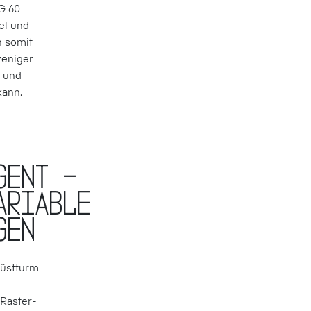
G 60
el und
h somit
weniger
t und
kann.
gent –
ariable
gen
üst­turm
 Raster­