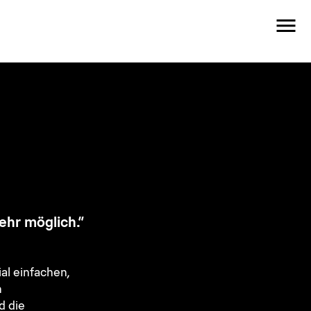
hr möglich.“
al einfachen,
n
d die