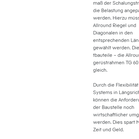
maß der Schalungs­t
die Belastung angep
werden. Hierzu müs
Allround Riegel und
Diagonalen in den
entsprechenden Lä
gewählt werden. Di
tbauteile – die Allro
gerüst­rahmen TG 60
gleich.
Durch die Flexibilitä
Systems in Längsric
können die Anforder
der Baustelle noch
wirtschaftlicher umg
werden. Dies spart M
Zeit und Geld.