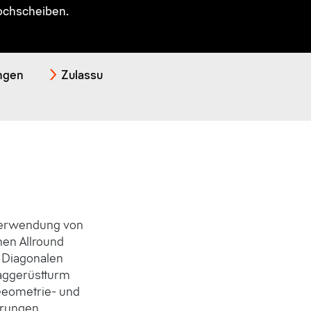
ochscheiben.
ängen
Zulassungen
AllroundGerüst
Anw
Verwendung von
en Allround
 Diagonalen
aggerüstturm
 Geometrie- und
erungen