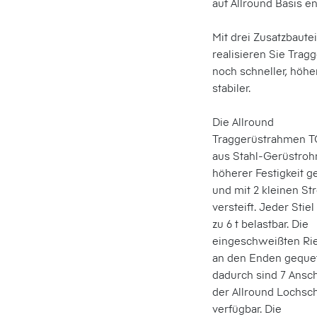
auf Allround Basis en
Mit drei Zusatzbautei
realisieren Sie Trag
noch schneller, höhe
stabiler.
Die Allround
Traggerüstrahmen T
aus Stahl-Gerüstroh
höherer Festigkeit ge
und mit 2 kleinen St
versteift. Jeder Stiel 
zu 6 t belast­bar. Die
eingeschweißten Rie
an den Enden geque
dadurch sind 7 Ansc
der Allround Lochsc
verfügbar. Die