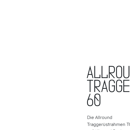
ALLRO
TRAGGE
60
Die Allround
Traggerüstrahmen T