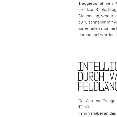
Traggerüstrahmen T
ersetzen Stiele, Rieg
Diagonalen, wodurc
30 % schneller mit 
Einzelteilen montier
demontiert werden 
Intelli
durch v
Feldlän
Der Allround Trag­ger
TG 60
kann variabel an das