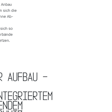
n Anbau
n sich die
ohne Ab-
u
sich so
erbände
etzen.
r Aufbau –
ntegriertem
endem