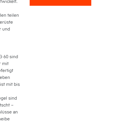
twickelt.
len teilen
gerüste
r und
G 60 sind
r mit
fertigt
reben
ist mit bis
gel sind
tscht –
hlüsse an
heibe