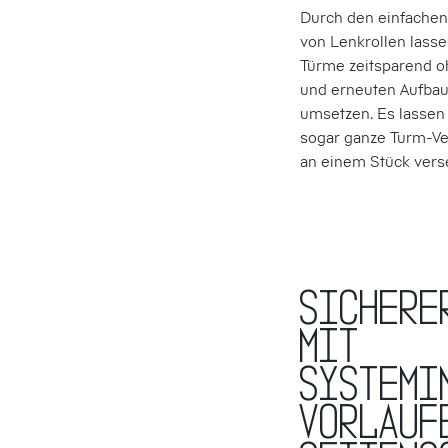
Durch den einfache
von Lenk­rollen lasse
Türme zeit­sparend 
und erneuten Auf­ba
umsetzen. Es lassen 
sogar ganze Turm-V
an einem Stück vers
Sichere
mit
systemi
vorlauf