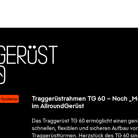
g
e
r
ü
s
t
0
Traggerüstrahmen TG 60 – Noch „Me
-Systeme
im AllroundGerüst
Das Traggerüst TG 60 ermöglicht einen geni
schnellen, flexiblen und sicheren Aufbau vo
Traggerüsttürmen. Herzstück des TG 60 sin