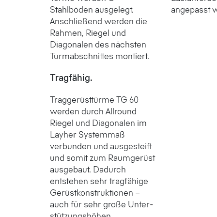
Stahlböden ausgelegt.
angepasst 
Anschließend werden die
Rahmen, Riegel und
Diagonalen des nächsten
Turmabschnittes montiert.
Tragfähig.
Traggerüsttürme TG 60
werden durch Allround
Riegel und Diagonalen im
Layher System­maß
verbunden und ausgesteift
und somit zum Raum­gerüst
ausgebaut. Dadurch
entstehen sehr tragfähige
Gerüst­konstruktionen –
auch für sehr große Unter­
stützungs­höhen.