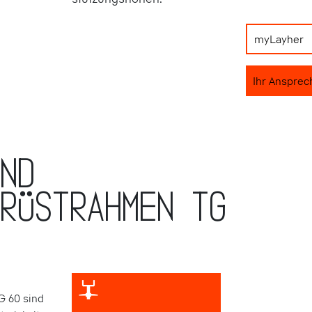
myLayher
Ihr Ansprec
UND
RÜST­RAHMEN TG
G 60 sind