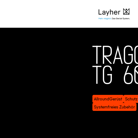
Produkte
Traggerüste
T
r
a
g
T
G
6
AllroundGerüst
Schutz
Systemfreies Zubehör