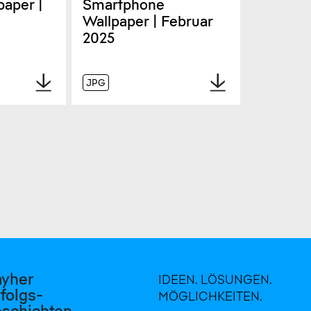
paper |
Smartphone
Wallpaper | Februar
2025
JPG
ayher
IDEEN. LÖSUNGEN.
folgs-
MÖGLICHKEITEN.