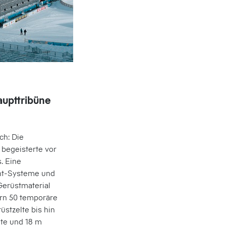
aupttribüne
ch: Die
begeisterte vor
. Eine
ent-Systeme und
erüstmaterial
rn 50 temporäre
üstzelte bis hin
ite und 18 m