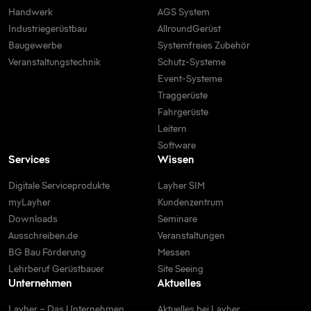
Handwerk
AGS System
Industriegerüstbau
AllroundGerüst
Baugewerbe
Systemfreies Zubehör
Veranstaltungstechnik
Schutz-Systeme
Event-Systeme
Traggerüste
Fahrgerüste
Leitern
Software
Services
Wissen
Digitale Serviceprodukte
Layher SIM
myLayher
Kundenzentrum
Downloads
Seminare
Ausschreiben.de
Veranstaltungen
BG Bau Förderung
Messen
Lehrberuf Gerüstbauer
Site Seeing
Unternehmen
Aktuelles
Layher – Das Unternehmen
Aktuelles bei Layher