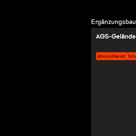
Ergänzungsbaut
AGS-Geländer
AllroundGerüst
Sch