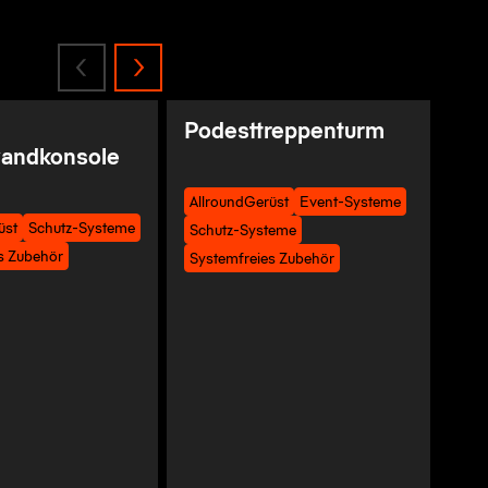
Podesttreppenturm
andkonsole
AllroundGerüst
Event-Systeme
üst
Schutz-Systeme
Schutz-Systeme
s Zubehör
Systemfreies Zubehör