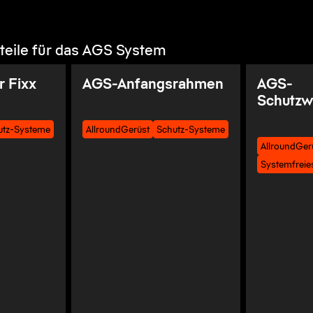
eile für das AGS System
 Fixx
AGS-Anfangsrahmen
AGS-
Schutzw
utz-Systeme
AllroundGerüst
Schutz-Systeme
AllroundGer
Systemfreie