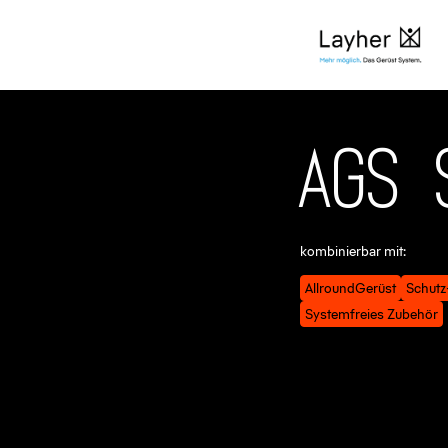
Produkte
AGS System
A
G
S
kombinierbar mit:
AllroundGerüst
Schutz
Systemfreies Zubehör