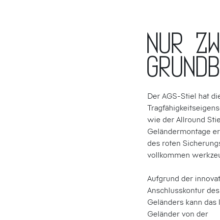
Nur z
Grund
Der AGS-Stiel hat di
Tragfähigkeits­eigen
wie der Allround Stie
Geländer­montage er
des roten Sicherung
voll­kommen werkzeu
Aufgrund der innova
Anschluss­kontur de
Geländers kann das 
Geländer von der