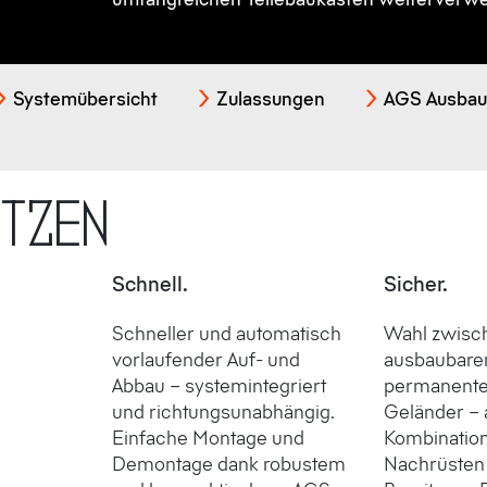
Systemübersicht
Zulassungen
AGS Ausbaut
utzen
Schnell.
Sicher.
Schneller und automatisch
Wahl zwisc
vorlaufender Auf- und
ausbaubare
Abbau – system­integriert
permanent
und richtungs­unabhängig.
Geländer – 
Einfache Montage und
Kombinatio
Demontage dank robustem
Nachrüsten 