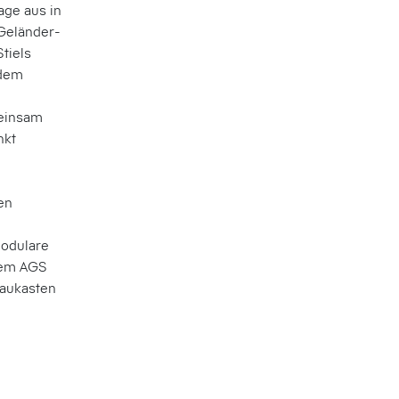
age aus in
Geländer­
tiels
 dem
einsam
nkt
en
modulare
tem AGS
Baukasten