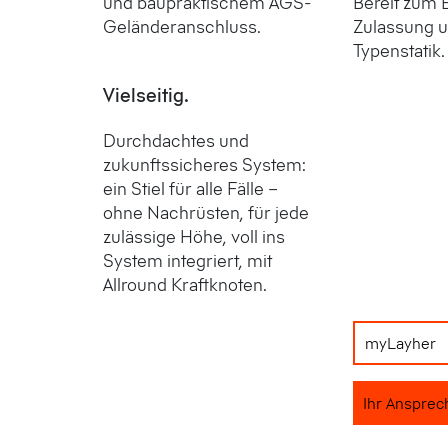
und baupraktischem AGS-
Bereit zum 
Geländeranschluss.
Zulassung u
Typenstatik.
Vielseitig.
Durchdachtes und
zukunftssicheres System:
ein Stiel für alle Fälle –
ohne Nachrüsten, für jede
zulässige Höhe, voll ins
System integriert, mit
Allround Kraftknoten.
myLayher
Ihr Ansprec