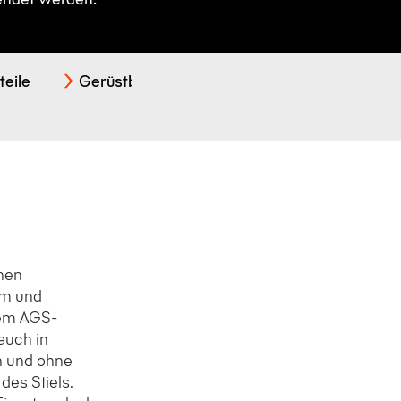
eile
Gerüstböden
Erfolgsgeschichten
hen
m und
em AGS-
auch in
n und ohne
des Stiels.