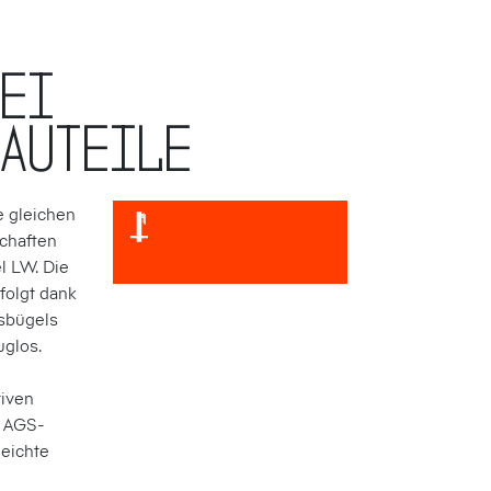
wei
bauteile
e gleichen
schaften
l LW. Die
folgt dank
s­bügels
g­los.
tiven
s AGS-
leichte