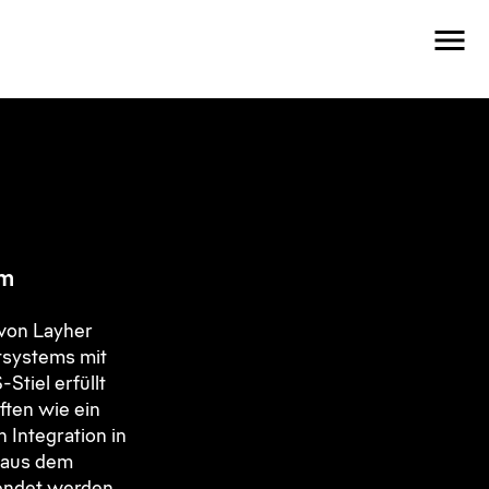
em
von Layher
tsystems mit
Stiel erfüllt
ften wie ein
n Integration in
e aus dem
endet werden.