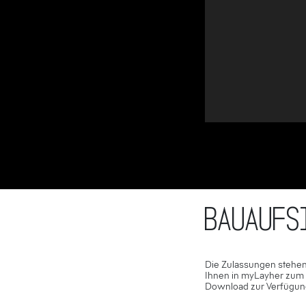
BAUAUFS
Die Zulassungen stehe
Ihnen in myLayher zum
Download zur Verfügun