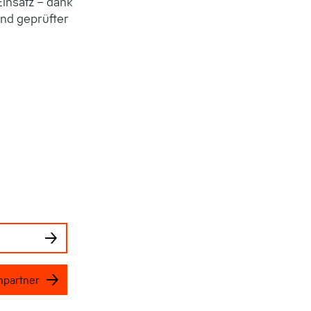
Einsatz – dank
nd geprüfter
hpartner