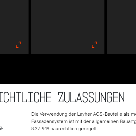
ICHTLICHE ZULASSUNGEN
Die Verwendung der Layher AGS-Bauteile als m
n
Fassadensystem ist mit der allgemeinen Bauar
g.
8.22-949 baurechtlich geregelt.