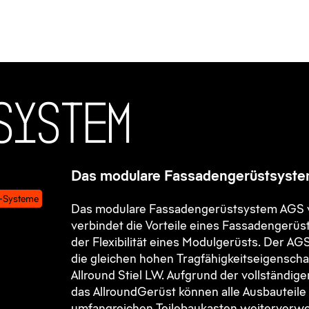
S
y
s
t
e
m
Das modulare Fassadengerüstsyst
-Systeme
Das modulare Fassadengerüstsystem AGS 
verbindet die Vorteile eines Fassadengerüs
der Flexibilität eines Modulgerüsts. Der AGS-
die gleichen hohen Tragfähigkeitseigenscha
Allround Stiel LW. Aufgrund der vollständige
das AllroundGerüst können alle Ausbauteil
umfangreichen Teilebaukasten weiterverw