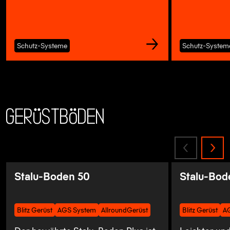
Schutz-Systeme
Schutz-System
Gerüstböden
Stalu-Boden 50
Stalu-Bod
Blitz Gerüst
AGS System
AllroundGerüst
Blitz Gerüst
A