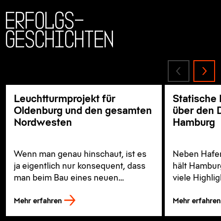
Erfolgs-
geschichten
Leuchtturmprojekt für
Statische
Oldenburg und den gesamten
über den 
Nordwesten
Hamburg
Wenn man genau hinschaut, ist es
Neben Hafen
ja eigentlich nur konsequent, dass
hält Hambur
man beim Bau eines neuen
viele Highli
Kranken­hauses ganz besonders auf
oder andere 
Mehr erfahren
Mehr erfahren
die körperliche Unversehrtheit der
Arbeitenden achtet.