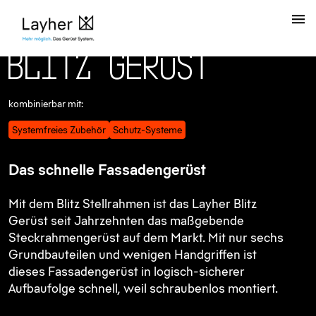
B
l
i
t
z
G
e
r
ü
s
t
kombinierbar mit:
Systemfreies Zubehör
Schutz-Systeme
Das schnelle Fassadengerüst
Mit dem Blitz Stellrahmen ist das Layher Blitz
Gerüst seit Jahrzehnten das maßgebende
Steckrahmengerüst auf dem Markt. Mit nur sechs
Grundbauteilen und wenigen Handgriffen ist
dieses Fassadengerüst in logisch-sicherer
Aufbaufolge schnell, weil schraubenlos montiert.