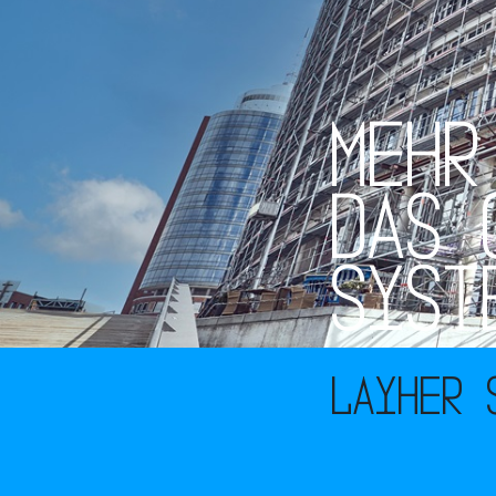
M
E
H
R
D
A
S
S
Y
S
T
Layher 