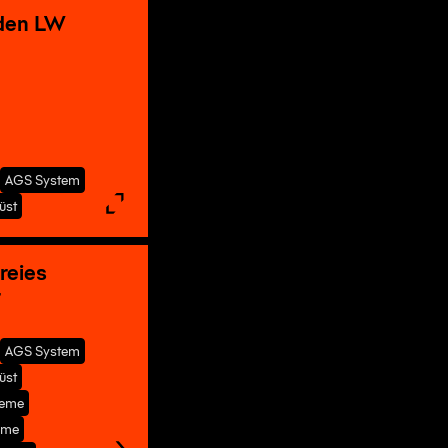
den LW
AGS System
üst
reies
r
AGS System
üst
teme
eme