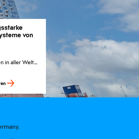
gsstarke
ysteme von
 in aller Welt
 ein Versprechen
 möglich.
ren
ermany.