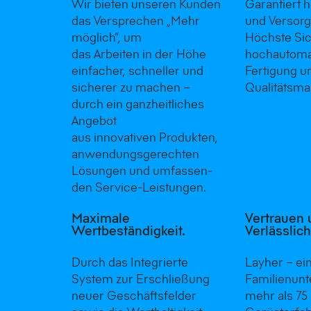
Wir bieten unseren Kunden
Garantiert h
das Versprechen „Mehr
und Versorg
möglich“, um
Höchste Sic
das Arbeiten in der Höhe
hochautomat
einfacher, schneller und
Fertigung u
sicherer zu machen –
Qualitäts­m
durch ein ganzheitliches
Angebot
aus innovativen Produkten,
anwen­dungs­gerechten
Lösungen und umfassen­
den Service-Leistungen.
Maximale
Vertrauen 
Wertbeständigkeit.
Verlässlich
Durch das Integrierte
Layher – ei
System zur Erschließung
Familienun
neuer Geschäftsfelder
mehr als 75