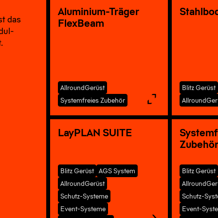
Aluminium-Träger
Stahlbo
st das
FlexBeam
dul­
.
AllroundGerüst
Blitz Gerüst
Systemfreies Zubehör
AllroundGer
LayPLAN SUITE
Systemf
Zubehö
Blitz Gerüst
AGS System
Blitz Gerüst
AllroundGerüst
AllroundGer
Schutz-Systeme
Schutz-Sys
Event-Systeme
Event-Syst