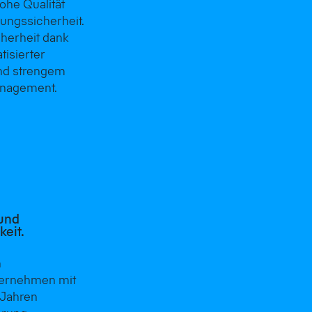
ohe Qualität
ungssicherheit.
herheit dank
isierter
nd strengem
anagement.
und
keit.
n
ternehmen mit
 Jahren