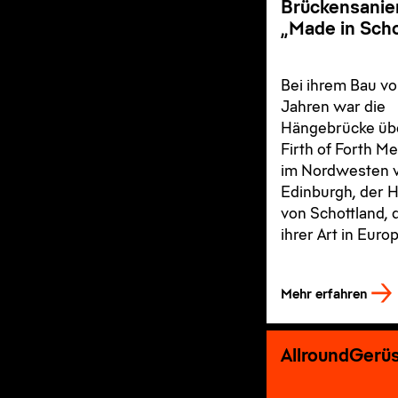
Brückensanie
„Made in Scho
Bei ihrem Bau vo
Jahren war die
Hängebrücke üb
Firth of Forth M
im Nordwesten 
Edinburgh, der 
von Schottland, 
ihrer Art in Europ
Mehr erfahren
AllroundGerüs