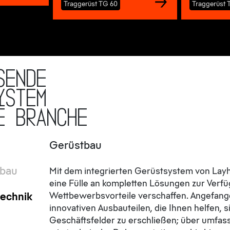
Traggerüst TG 60
Traggerüst 
sende
ystem
e Branche
Gerüstbau
tbau
Mit dem integrierten Gerüstsystem von Layh
eine Fülle an kompletten Lösungen zur Verfü
technik
Wettbewerbsvorteile verschaffen. Angefang
innovativen Ausbauteilen, die Ihnen helfen, 
Geschäftsfelder zu erschließen; über umfas