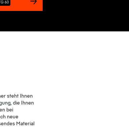
TG 60
er steht Ihnen
gung, die Ihnen
en bei
sich neue
sendes Material