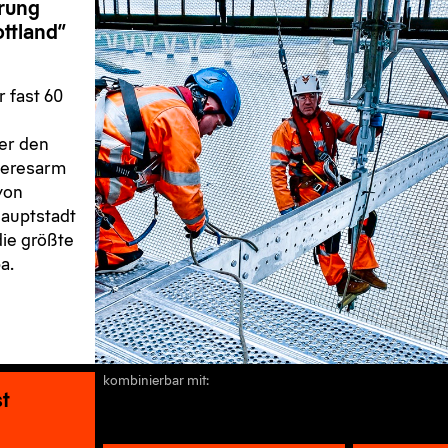
rung
ttland“
r fast 60
er den
eeresarm
von
Hauptstadt
die größte
a.
kombinierbar mit:
t