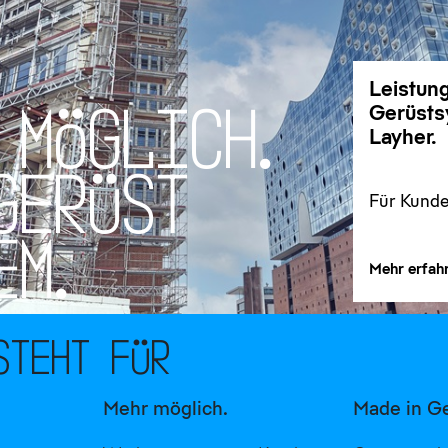
Leistun
Gerüsts
M
Ö
G
L
I
C
H
.
Layher.
G
E
R
Ü
S
T
Für Kunden
lösen wir
ein: Mehr
E
M
.
Mehr erfah
steht für
Mehr möglich.
Made in G