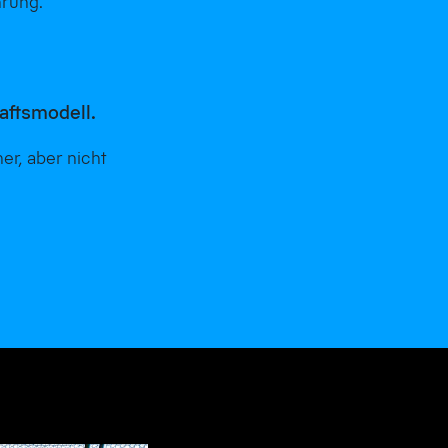
hrung.
s
aftsmodell.
her, aber nicht