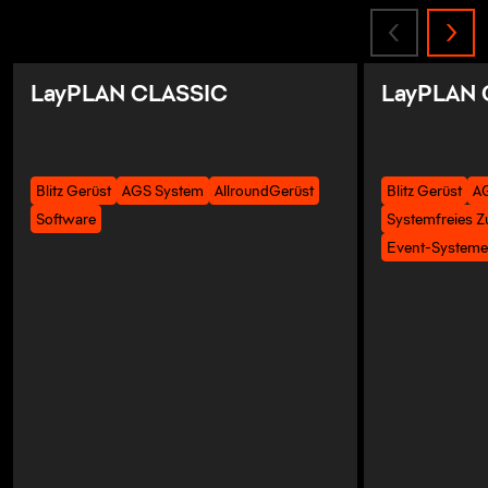
LayPLAN CLASSIC
LayPLAN
Blitz Gerüst
AGS System
AllroundGerüst
Blitz Gerüst
A
Software
Systemfreies 
Event-System