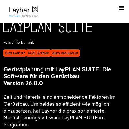
L
a
y
P
L
A
N
S
U
I
T
E
kombinierbar mit:
Blitz Gerüst
AGS System
AllroundGerüst
Gerüstplanung mit LayPLAN SUITE: Die
Software für den Gerüstbau
Version 26.0.0
Zeit und Material sind entscheidende Faktoren im
Gerüstbau. Um beides so effizient wie möglich
einzusetzen, hat Layher die praxisorientierte
Gerüstplanungssoftware LayPLAN SUITE im
Programm.