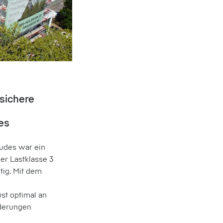
sichere
es
udes war ein
er Lastklasse 3
tig. Mit dem
t optimal an
derungen