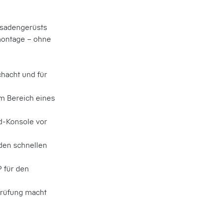
ssadengerüsts
montage – ohne
chacht und für
m Bereich eines
d-Konsole vor
den schnellen
 für den
prüfung macht