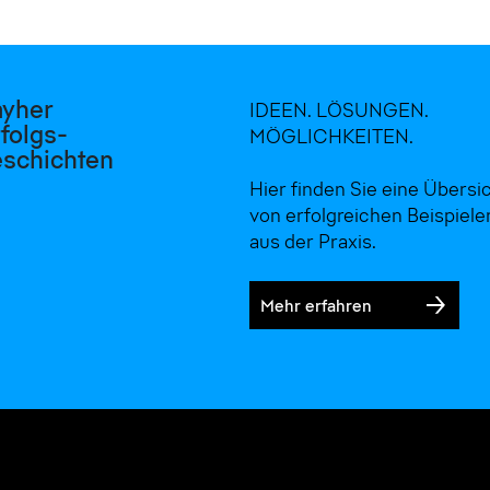
ayher
IDEEN. LÖSUNGEN.
folgs-
MÖGLICHKEITEN.
eschichten
Hier finden Sie eine Übersi
von erfolgreichen Beispiele
aus der Praxis.
Mehr erfahren
Einfache Geometrie[SHY]anpassung und sichere Montage: AGS für Umbau eines Fabrik[SHY]gebäudes