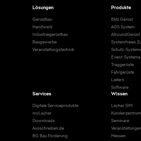
Lösungen
Produkte
Gerüstbau
Blitz Gerüst
Handwerk
AGS System
Industriegerüstbau
AllroundGerüst
Baugewerbe
Systemfreies Z
Veranstaltungstechnik
Schutz-System
Event-Systeme
Traggerüste
Fahrgerüste
Leitern
Software
Services
Wissen
Digitale Serviceprodukte
Layher SIM
myLayher
Kundenzentru
Downloads
Seminare
Ausschreiben.de
Veranstaltunge
BG Bau Förderung
Messen