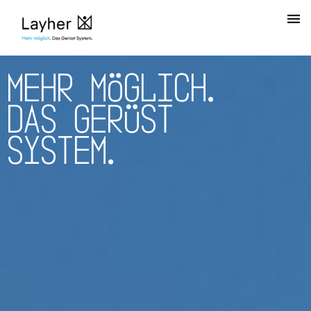
M
E
H
R
M
Ö
G
L
I
C
H
.
D
A
S
G
E
R
Ü
S
T
S
Y
S
T
E
M
.